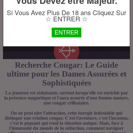
Vous Devez être Majeur.
Si Vous Avez Plus De 18 ans Cliquez Sur
☆ ENTRER ☆
ENTRER
Recherche Cougar: Le Guide
ultime pour les Dames Assurées et
Sophistiquées
La jeunesse est séduisante, surtout lorsqu'elle est enrichie par
la présence magnétique et l'aura assurée d'une femme mature,
une cougar célibataire.
On ne peut nier l'attraction, cette énergie indéniable qui
distingue une relation cougar. C'est l'aventure, c'est l'inconnu,
c'est le piquant qui rend la situation unique. Mais, face à
l'immensité du monde de la séduction, comment naviguer