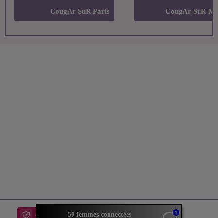
Vous recherchez une
CougAr Sur Internet
Près De Chez Vous Et Dans Votre Région
Alors Vous Etes Sur Le Bon Site
Trouve Une CougAr Dans Votre Ville Ci-Dessous
CougAr SuR Paris
CougAr SuR Marseille
1
50 femmes connectées